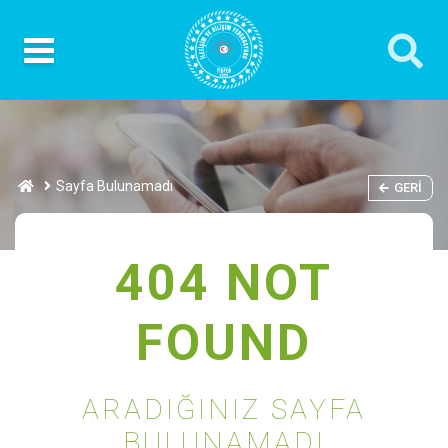
Sayfa Bulunamadı
GERI
404 NOT
FOUND
ARADIĞINIZ SAYFA
BULUNAMADI