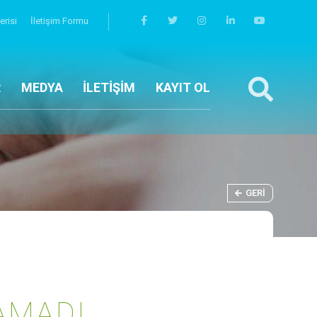
erisi
İletişim Formu
R
MEDYA
İLETİŞİM
KAYIT OL
GERI
AMADI