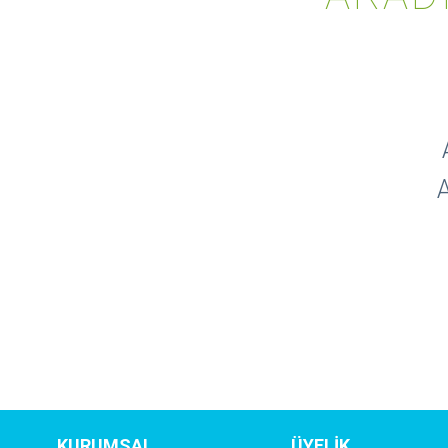
A
KURUMSAL
ÜYELİK