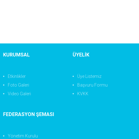
KURUMSAL
ÜYELİK
Etkinlikler
Üye Listemiz
Foto Galeri
Başvuru Formu
Video Galeri
KVKK
FEDERASYON ŞEMASI
Yönetim Kurulu