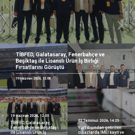
Önceki
Sonrak
çe ve
iği
Yurt dışından getirilen cihazla
kayıt ve değişim kuralları düze
02 Temmuz 2026, 14:25
19 Haziran 2026, 12:05
02 Temmuz 2026, 14:25
TİBFED, Galatasaray,
Fenerbahçe ve Beşiktaş
Yurt dışından getirilen
ile Lisanslı Ürün İş
cihazlarda IMEI kayıt ve